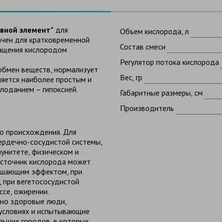
вной элемент"
для
Объем кислорода, л
ачен для кратковременной
Состав смеси
гащения кислородом
.
Регулятор потока кислорода
обмен веществ, нормализует
Вес, гр
ляется наиболее простым и
лоданием – гипоксией.
Габаритные размеры, см
Производитель
о происхождения. Для
ердечно-сосудистой системы,
мунитете, физическом и
сточник кислорода может
душающим эффектом, при
, при вегетососудистой
ессе, ожирении.
ьно здоровые люди,
 условиях и испытывающие
льших городов, в которых