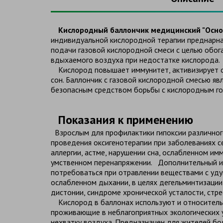
Кислородный баллончик медицинский "Осно
индивидуальной кислородной терапии преднаpн
подачи газовой кислородной смеси с целью обо
вдыхаемого воздуха при недостатке кислорода
Кислород повышает иммунитет, активизирует 
сон. Баллончик с газовой кислородной смесью яв
безопасным средством борьбы с кислородным го
Показания к применению
Взрослым для профилактики гипоксии различног
проведения оксигенотерапии при заболеваниях с
аллергии, астме, нарушении сна, ослабленном им
умственном перенапряжении. Дополнительный и
потребоваться при отравлении веществами с у
ослабленном дыхании, в целях дегельминтизации
дистонии, синдроме хронической усталости, стр
Кислород в баллонах используют и относител
проживающие в неблагоприятных экологических
нехватку воздуха. Предназначен для жителей бо