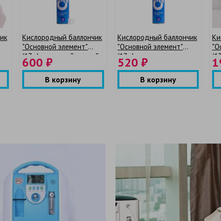
ик
Кислородный баллончик
Кислородный баллончик
Ки
"Основной элемент"
"Основной элемент"
"О
я
(17л.) с жесткой маской
(17л.)
(1
600 ₽
520 ₽
1
ма
В корзину
В корзину