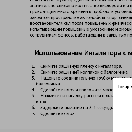
значительно снижено количество кислорода в а
проводящим много времени в пробках, в условиях
закрытом пространстве автомобиля; спортсменам
восстановителя сил после повышенных физически
испытывающим повышенные умственные и эмоцио
сотрудникам офисов, работающим в закрытых п
Использование Ингалятора с м
Снимите защитную пленку с ингалятора.
Снимите защитный колпачок с баллончика.
Наденьте соединительную трубку маски на 
баллончика.
Товар 
Сделайте выдох и приложите маску к лицу на
Нажмите на насадку-распылитель и одновр
вдох.
Задержите дыхание на 2-3 секунды.
Сделайте выдох.