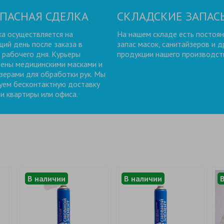
ПАСНАЯ СДЕЛКА
СКЛАДСКИЕ ЗАПАС
а осуществляется на
На нашем складе есть постоя
ий день после заказа в
запас масок, санитайзеров и д
 рабочего дня. Курьеры
продукции нашего производст
ены медицинскими масками и
зерами для обработки рук. Мы
уем бесконтактную доставку
и квартиры или офиса.
В наличии
В наличии