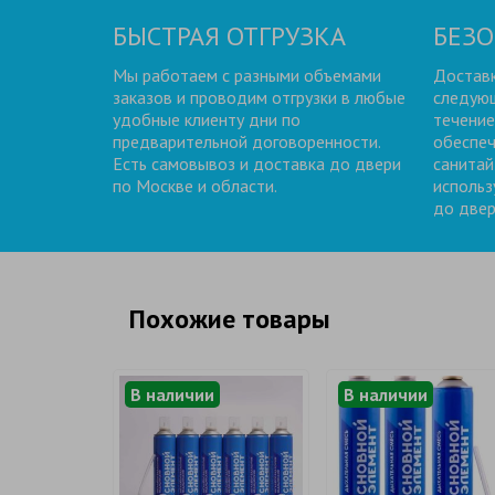
БЫСТРАЯ ОТГРУЗКА
БЕЗО
Мы работаем с разными объемами
Доставк
заказов и проводим отгрузки в любые
следующ
удобные клиенту дни по
течение
предварительной договоренности.
обеспеч
Есть самовывоз и доставка до двери
санитай
по Москве и области.
использ
до двер
Похожие товары
В наличии
В наличии