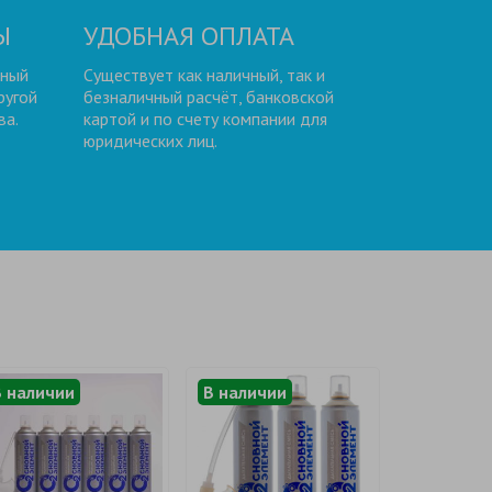
Ы
УДОБНАЯ ОПЛАТА
нный
Существует как наличный, так и
ругой
безналичный расчёт, банковской
ва.
картой и по счету компании для
юридических лиц.
В наличии
В наличии