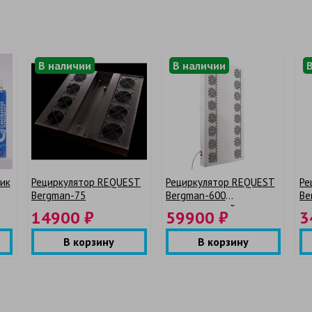
В наличии
В наличии
ик
Рециркулятор REQUEST
Рециркулятор REQUEST
Ре
Bergman-75
Bergman-600
Be
я
промышленный
пр
14900 ₽
59900 ₽
3
В корзину
В корзину