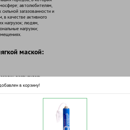
тмосфере; автолюбителям,
 сильной загазованности и
, в качестве активного
х нагрузок; людям,
нальные нагрузки;
омещениях.
ягкой маской:
насадку-распылитель
добавлен в корзину!
 область носа и рта.
еменно сделайте глубокий