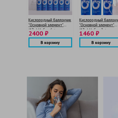
Кислородный баллончик
Кислородный баллонч
"Основной элемент"
"Основной элемент"
(17л.) Набор 6 + мягкая
(17л.) Набор 3 + мягка
2400 ₽
1460 ₽
маска
маска
В корзину
В корзину