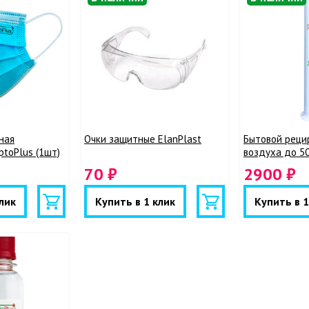
ная
Очки защитные ElanPlast
Бытовой реци
toPlus (1шт)
воздуха до 5
70 ₽
2900 ₽
лик
Купить в 1 клик
Купить в 1