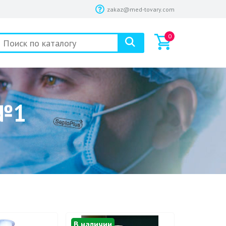
zakaz@med-tovary.com
0
 №1
В наличии