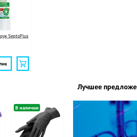
рук SeptoPlus
лик
Лучшее предложе
В наличии