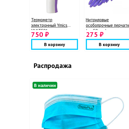
Термометр
Нитриловые
электронный Ymics
особопрочные перчат
YMITF01
(уп. 50 пар)
750 ₽
275 ₽
В корзину
В корзину
Распродажа
В наличии