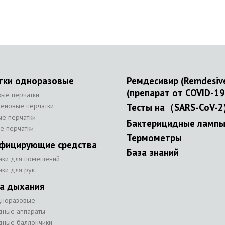
тки одноразовые
Ремдесивир (Remdesiv
(препарат от COVID-19
вые перчатки
леновые перчатки
Тесты на（SARS-CoV-2
ые перчатки
Бактерицидные ламп
е перчатки
Термометры
фицирующие средства
База знаний
ики для помещений
ики для рук
а дыхания
дноразовые
дные аппараты
дные баллончики