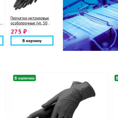
Перчатки нитриловые
ки
особопрочные (уп. 50
пар)
275 ₽
В корзину
В наличии