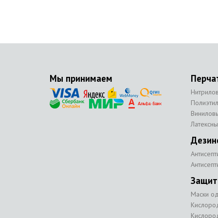
Мы принимаем
Перча
Нитрило
Полиэти
Винилов
Латексны
Дезин
Антисепт
Антисепт
Защит
Маски о
Кислоро
Кислоро