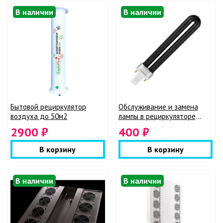
В наличии
В наличии
Бытовой рециркулятор
Обслуживание и замена
воздуха до 50м2
лампы в рециркуляторе
воздуха
2900 ₽
400 ₽
В корзину
В корзину
В наличии
В наличии