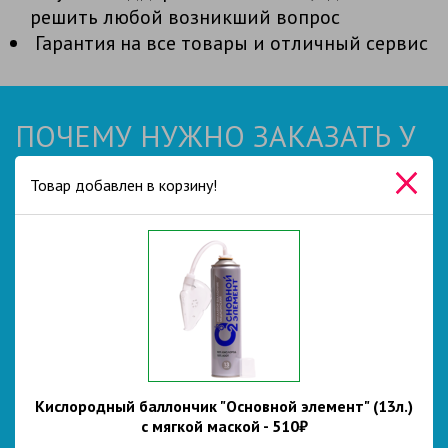
решить любой возникший вопрос
Гарантия на все товары и отличный сервис
ПОЧЕМУ НУЖНО ЗАКАЗАТЬ У
НАС?
Товар добавлен в корзину!
БЫСТРАЯ ОТГРУЗКА
Кислородный баллончик "Основной элемент" (13л.)
Мы работаем с разными объемами заказов и проводим
с мягкой маской - 510₽
отгрузки в любые удобные клиенту дни по