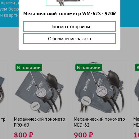
зерами для обработки рук. Мы
уем бесконтактную доставку
Механический тонометр WM-62S - 920₽
и квартиры или офиса.
Просмотр корзины
Оформление заказа
В наличии
В наличии
етр
Механический тонометр
Механический тонометр
Ме
PRO-60
MED-62
ME
800 ₽
900 ₽
1