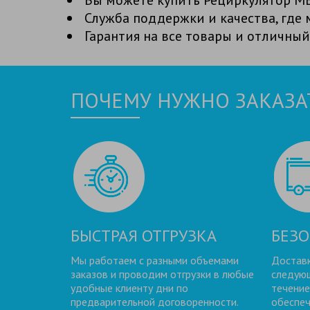
Служба поддержки и качества, гд
Гарантия на все товары и отличный
ПОЧЕМУ НУЖНО ЗАКАЗАТ
БЫСТРАЯ ОТГРУЗКА
БЕЗО
Мы работаем с разными объемами
Доставк
заказов и проводим отгрузки в любые
следующ
удобные клиенту дни по
течение
предварительной договоренности.
обеспеч