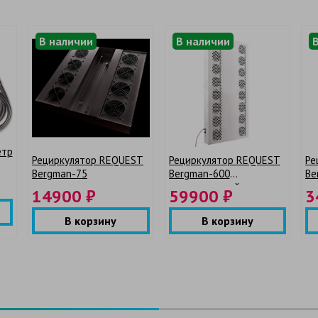
В наличии
В наличии
етр
Рециркулятор REQUEST
Рециркулятор REQUEST
Ре
Bergman-75
Bergman-600
Be
промышленный
пр
14900 ₽
59900 ₽
3
В корзину
В корзину