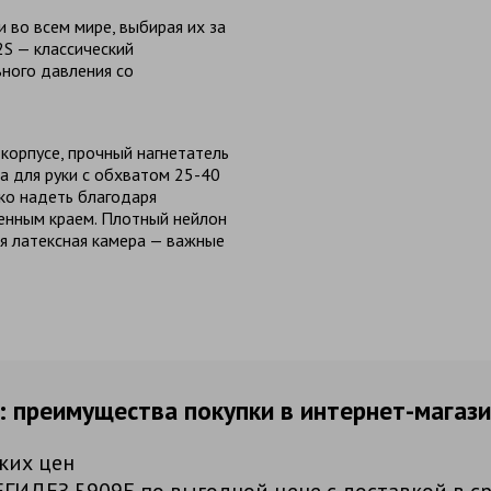
 во всем мире, выбирая их за
2S — классический
ного давления со
орпусе, прочный нагнетатель
а для руки с обхватом 25-40
ко надеть благодаря
ленным краем. Плотный нейлон
ая латексная камера — важные
 преимущества покупки в интернет-магаз
ких цен
ГИДЕЗ 5909Б по выгодной цене с доставкой в с