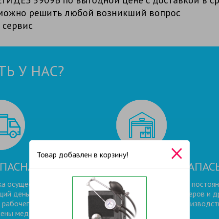
е можно решить любой возникший вопрос
 сервис
Ь У НАС?
Товар добавлен в корзину!
ПАСНАЯ СДЕЛКА
СКЛАДСКИЕ ЗАПАС
а осуществляется на
На нашем складе есть постоя
ий день после заказа в
запас масок, санитайзеров и д
 рабочего дня. Курьеры
продукции нашего производст
ены медицинскими масками и