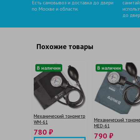
Есть самовывоз и доставка до двери
санитай
по Москве и области.
использ
до двер
Похожие товары
В наличии
В наличии
Механический тонометр
Механический тоном
WM-61
MED-61
780 ₽
790 ₽