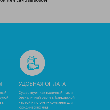
Ы
УДОБНАЯ ОПЛАТА
нный
Существует как наличный, так и
ругой
безналичный расчёт, банковской
ва.
картой и по счету компании для
юридических лиц.