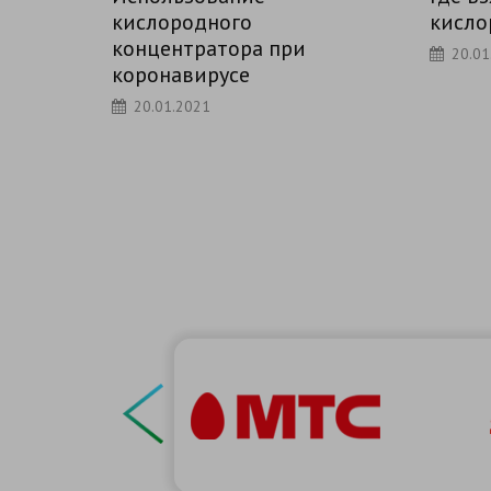
кислородный концентратор
исп
и
кон
20.01.2021
20