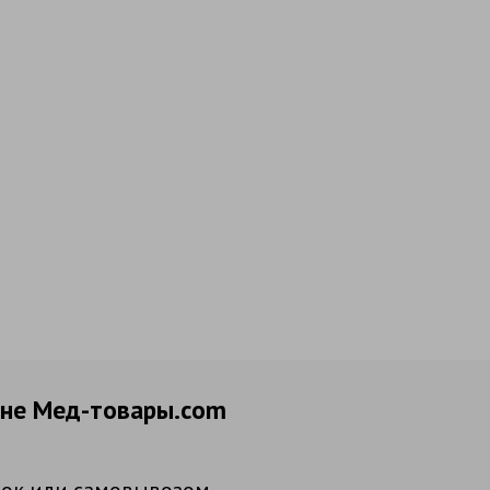
ине Мед-товары.com
рок или самовывозом