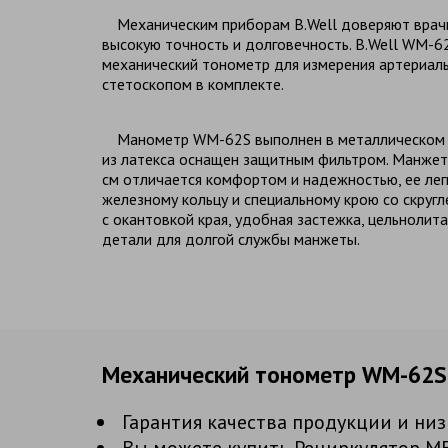
Механическим приборам B.Well доверяют врачи
высокую точность и долговечность. B.Well WM-6
механический тонометр для измерения артериаль
стетоскопом в комплекте.
Манометр WM-62S выполнен в металлическом к
из латекса оснащен защитным фильтром. Манжет
см отличается комфортом и надежностью, ее лег
железному кольцу и специальному крою со скруг
с окантовкой края, удобная застежка, цельнолит
детали для долгой службы манжеты.
Механический тонометр WM-62S:
Гарантия качества продукции и низ
Вы можете купить Рециркулятор МЕ