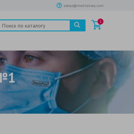
zakaz@med-tovary.com
1
 №1