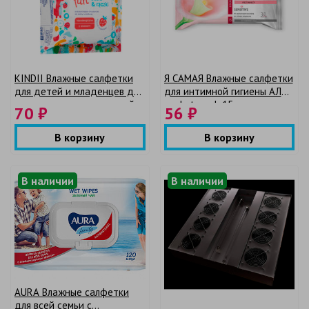
KINDII Влажные салфетки
Я САМАЯ Влажные салфетки
для детей и младенцев для
для интимной гигиены АЛОЭ
очищения чувствительной
pocket-pack 15шт
70 ₽
56 ₽
кожиребенка Fun 25шт
В корзину
В корзину
В наличии
В наличии
AURA Влажные салфетки
для всей семьи с