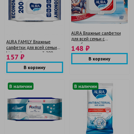
AURA Влажные салфетки
для всей семьи с
AURA FAMILY Влажные
антибактериальным
148 ₽
салфетки для всей семьи
эффектом Family 120 шт. с
big-pack с крышкой 200шт
157 ₽
крышкой
В корзину
В корзину
В наличии
В наличии