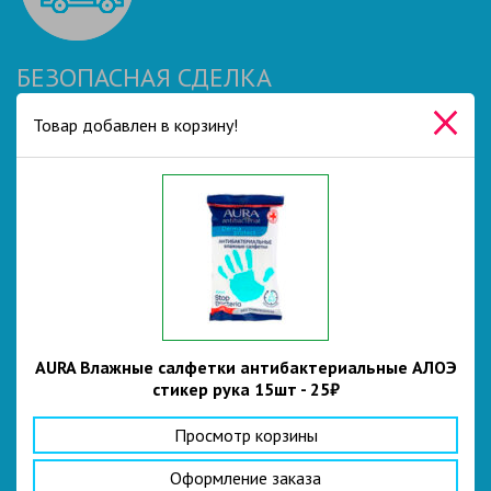
БЕЗОПАСНАЯ СДЕЛКА
Доставка осуществляется на следующий день после заказа
Товар добавлен в корзину!
в течение рабочего дня. Курьеры обеспечены
медицинскими масками и санитайзерами для обработки рук.
Мы используем бесконтактную доставку до двери
квартиры или офиса.
AURA Влажные салфетки антибактериальные АЛОЭ
стикер рука 15шт - 25₽
СКЛАДСКИЕ ЗАПАСЫ
Просмотр корзины
На нашем складе есть постоянный запас масок,
санитайзеров и другой продукции нашего производства.
Оформление заказа