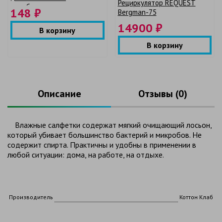
Рециркулятор REQUEST
антибактериальным
148 ₽
Bergman-75
эффектом Family 120 шт. с
14900 ₽
крышкой
В корзину
В корзину
Описание
Отзывы (0)
Влажные салфетки содержат мягкий очищающий лосьон,
который убивает большинство бактерий и микробов. Не
содержит спирта. Практичны и удобны в применении в
любой ситуации: дома, на работе, на отдыхе.
Производитель
Коттон Клаб