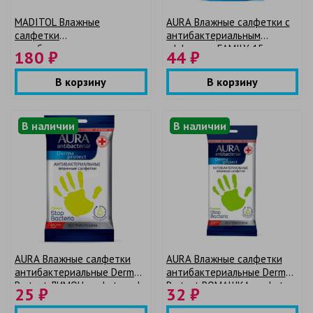
MADITOL Влажные
AURA Влажные салфетки c
салфетки
антибактериальным
антибактериальные с
эффектом FAMILY 15шт.
180 ₽
44 ₽
ионами серебра big-pack с
крышкой 72шт
В корзину
В корзину
В наличии
В наличии
AURA Влажные салфетки
AURA Влажные салфетки
антибактериальные Derma
антибактериальные Derma
Protect ЛИМОН pocket-pack
Protect РОМАШКА pocket-
25 ₽
32 ₽
15шт
pack 20шт