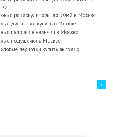
годно
Влажные са
овые рециркуляторы до 50м2 в Москве
в Москве
ные диски: где купить в Москве
Влажные са
Москве
ные палочки в наличии в Москве
Влажные са
ные подушечки в Москве
недорого в
иловые перчатки купить выгодно
Влажные са
эффектом н
Гигиена
›