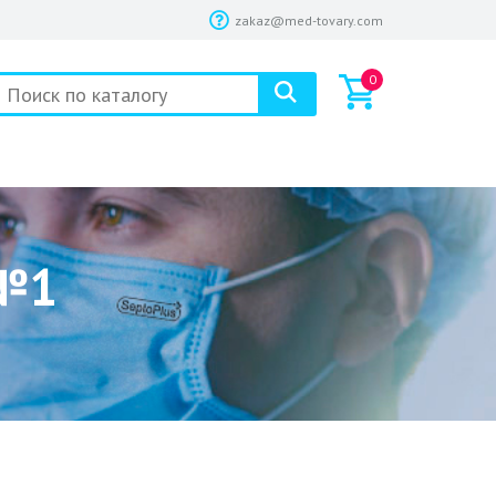
zakaz@med-tovary.com
0
 №1