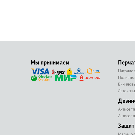
Мы принимаем
Перча
Нитрило
Полиэти
Винилов
Латексны
Дезин
Антисепт
Антисепт
Защит
Маски о