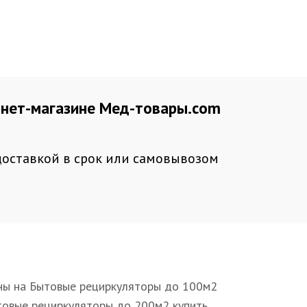
рнет-магазине Мед-товары.com
доставкой в срок или самовывозом
ы на Бытовые рециркуляторы до 100м2
Цены на Вл
овые рециркуляторы до 200м2 купить
Влажные са