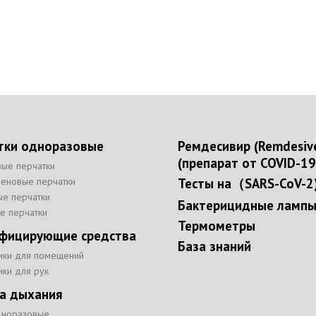
тки одноразовые
Ремдесивир (Remdesiv
(препарат от COVID-19
вые перчатки
леновые перчатки
Тесты на（SARS-CoV-2
ые перчатки
Бактерицидные ламп
е перчатки
Термометры
фицирующие средства
База знаний
ики для помещений
ики для рук
а дыхания
дноразовые